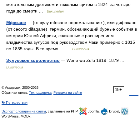
метательным дротиком и тяжелым щитом в 1824 за четыре
года до смерти …
Википедия
Мфекане
— (от зулу mfecane перемалывание ), или дифакане
(от сесото difaqane) термин, обозначающий бурные события в
истории Южной Африки, связанные с расширением
владычества зулусов под руководством Чаки примерно с 1815
по 1835 годы. В то время… …
Википедия
Зулусское королевство
— Wene wa Zulu 1819 1879 …
Википедия
© Академик, 2000-2026
18+
Обратная связь:
Техподдержка
,
Реклама на сайте
👣 Путешествия
Экспорт словарей на сайты
, сделанные на PHP,
Joomla,
Drupal,
WordPress, MODx.