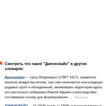
Смотреть что такое "Дингисвайо" в других
словарях:
Дингисвайо
— (зулу Dingiswayo) (1780? 1817), правитель
(инкоси) вождества мтетва, при нём начинается консолидация
родовых групп и объединений, занимавших территории вдоль
юго восточного побережья Южной Африки и впоследствии
составивших основу для формирования …
Википедия
ДИНГИСВАЙО
— (? 1818) вождь (с 1808) зулусского племени