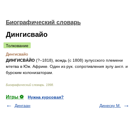
Биографический словарь
Дингисвайо
Толкование
Дингисвайо
ДИНГИСВÁЙО
(?–1818), вождь (с 1808) зулусского племени
мтетва в Юж. Африке. Один из рук. сопротивления зулу англ. и
бурским колонизаторам.
Биографический словарь
.
1998
.
Игры ⚽
Нужна курсовая?
Дингаан
Динеску М.