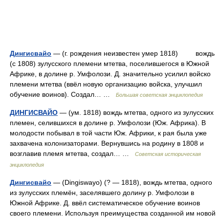
Дингисвайо
— (г. рождения неизвестен умер 1818) вождь
(с 1808) зулусского племени мтетва, поселившегося в Южной
Африке, в долине р. Умфолози. Д. значительно усилил войско
племени мтетва (ввёл новую организацию войска, улучшил
обучение воинов). Создал… …
Большая советская энциклопедия
ДИНГИСВАЙО
— (ум. 1818) вождь мтетва, одного из зулусских
племен, селившихся в долине р. Умфолози (Юж. Африка). В
молодости побывал в той части Юж. Африки, к рая была уже
захвачена колонизаторами. Вернувшись на родину в 1808 и
возглавив племя мтетва, создал… …
Советская историческая
энциклопедия
Дингисвайо
— (Dingiswayo) (? — 1818), вождь мтетва, одного
из зулусских племён, заселявшего долину р. Умфолози в
Южной Африке. Д. ввёл систематическое обучение воинов
своего племени. Используя преимущества созданной им новой